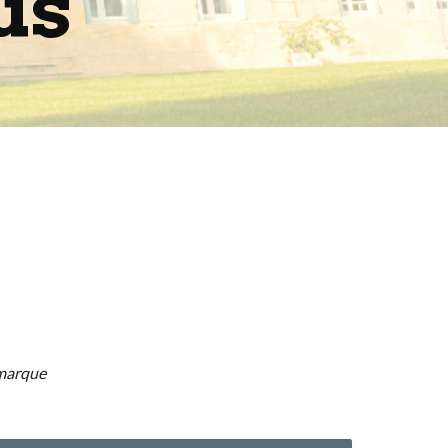
us
amarque